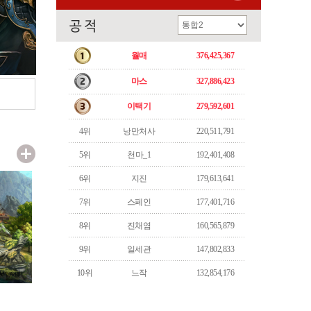
월매
376,425,367
마스
327,886,423
이택기
279,592,601
4위
낭만처사
220,511,791
5위
천마_1
192,401,408
6위
지진
179,613,641
7위
스페인
177,401,716
8위
진채염
160,565,879
9위
일세관
147,802,833
10위
느작
132,854,176