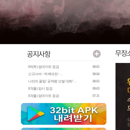
8/6(목) 업데이트 점검
08-05
신규서버 <적벽대전> ...
08-04
나만의 꿀팁! 공략왕 선발 대회! ...
08-03
8/3(월) 임시 점검
08-03
8/3(월) 업데이트 점검
07-31