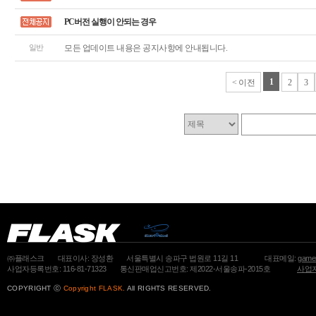
PC버전 실행이 안되는 경우
일반
모든 업데이트 내용은 공지사항에 안내됩니다.
1
< 이전
2
3
㈜플래스크
대표이사: 장성환
서울특별시 송파구 법원로 11길 11
대표메일:
gamem
사업자등록번호: 116-81-71323
통신판매업신고번호: 제2022-서울송파-2015호
사업자
COPYRIGHT ⓒ
Copyright FLASK.
All RIGHTS RESERVED.