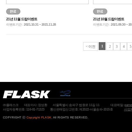
21년 11월 드랍이벤트
21년 10월 드랍이벤트
이벤트기간 :
2021.10.31 ~ 2021.11.28
이벤트기간 :
2021.09.30 ~ 20
1
< 이전
2
3
4
5
㈜플래스크
대표이사: 장성환
서울특별시 송파구 법원로 11길 11
대표메일:
gamem
사업자등록번호: 116-81-71323
통신판매업신고번호: 제2022-서울송파-2015호
사업자
COPYRIGHT ⓒ
Copyright FLASK.
All RIGHTS RESERVED.